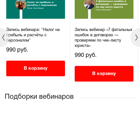
Запись вебинара: "Налог на
Запись вебинар «7 фатальных
прибыль и расчёты с
ошибок в договорах —
персоналом"
проверяем по чек-листу
юриста»
990 руб.
990 руб.
В корзину
В корзину
Подборки вебинаров
НОВИНКА
НОВИНКА
НОВИНКА
НОВИНКА
РЕКОМЕНДУЕМ
РЕКОМЕНДУЕМ
ХИТ ПРОДАЖ
РЕКОМЕНДУЕМ