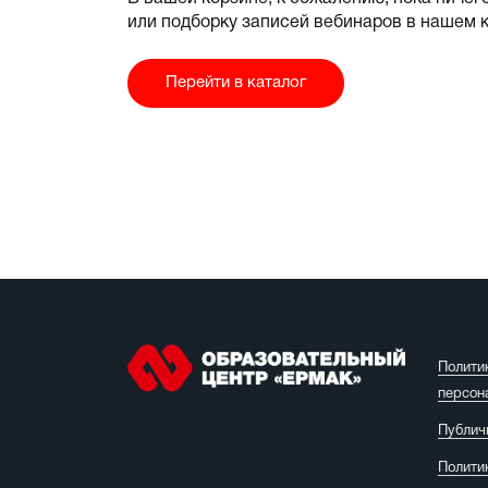
или подборку записей вебинаров в нашем 
Перейти в каталог
Полити
персон
Публич
Полити