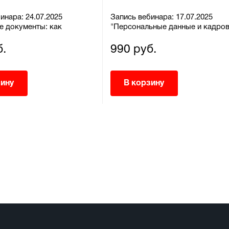
инара: 24.07.2025
Запись вебинара: 17.07.2025
е документы: как
"Персональные данные и кадро
 правильно и защитить
документооборот: от согласий 
хранения – без ошибок"
б.
990 руб.
зину
В корзину