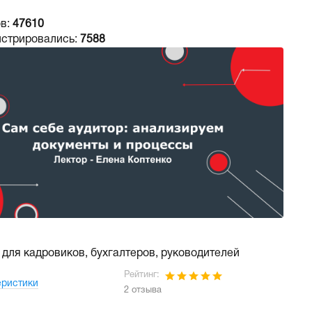
в:
47610
истрировались:
7588
для кадровиков, бухгалтеров, руководителей
Рейтинг:
еристики
2 отзыва