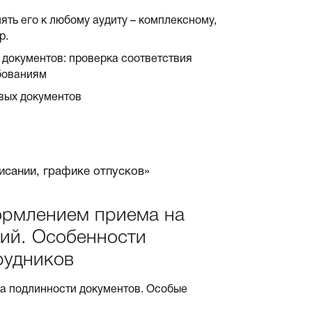
ять его к любому аудиту – комплексному,
р.
 документов: проверка соответствия
бованиям
вых документов
исании, графике отпусков»
ормлением приема на
ий. Особенности
рудников
а подлинности документов. Особые