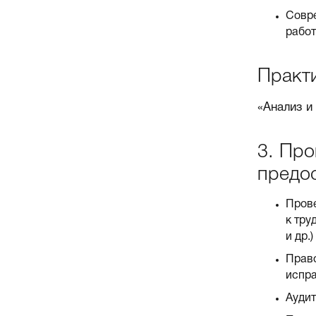
Совре
работ
Практ
«Анализ и
3. Про
предо
Прове
к тру
и др.)
Право
испр
Аудит