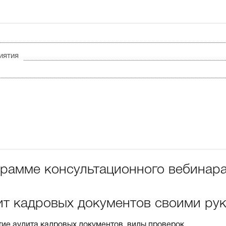
иятия
грамме консультационного вебинара
ит кадровых документов своими ру
ие аудита кадровых документов, виды проверок.