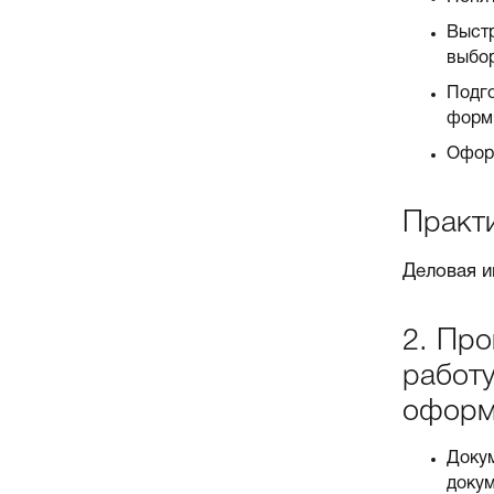
Выстр
выбор
Подго
форм
Оформ
Практ
Деловая и
2. Пр
работ
оформ
Докум
докум