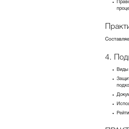
Право
проце
Практ
Составляе
4. Под
Виды 
Защит
подхо
Докум
Испол
Рейти