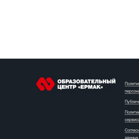
Полити
персон
Публич
Полити
сервис
Соглас
данных