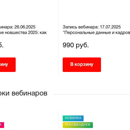
инара: 26.06.2025
Запись вебинара: 17.07.2025
е новшества 2025: как
"Персональные данные и кадро
 и кадровику работать по
документооборот: от согласий 
и без штрафов"
хранения – без ошибок"
б.
990 руб.
зину
В корзину
ки вебинаров
НОВИНКА
Ж
РЕКОМЕНДУЕМ