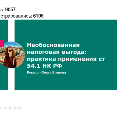
в:
9057
истрировались:
6105
Ж