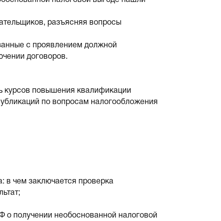
обоснованной налоговой выгоде нашли
лательщиков, разъясняя вопросы
язанные с проявлением должной
ючении договоров.
ль курсов повышения квалификации
0 публикаций по вопросам налогообложения
а: в чем заключается проверка
льтат;
РФ о получении необоснованной налоговой