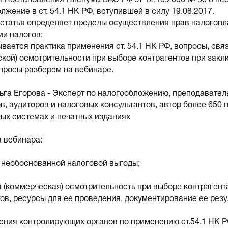
 Постановления Пленума ВАС РФ от 12.10.2006 № 53 о не
лжение в ст. 54.1 НК РФ, вступившей в силу 19.08.2017.
 статья определяет пределы осуществления прав налогоп
ии налогов:
вается практика применения ст. 54.1 НК РФ, вопросы, св
кой) осмотрительности при выборе контрагентов при закл
просы разберем на вебинаре.
льга Егорова - Эксперт по налогообложению, преподавате
в, аудиторов и налоговых консультантов, автор более 65
ых системах и печатных изданиях
 вебинара:
е необоснованной налоговой выгоды;
 (коммерческая) осмотрительность при выборе контрагент
ов, ресурсы для ее проведения, документирование ее резу
нения контролирующих органов по применению ст.54.1 НК 