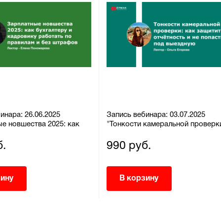
инара: 26.06.2025
Запись вебинара: 03.07.2025
е новшества 2025: как
"Тонкости камеральной проверк
 и кадровику работать по
как защитить отчётность и не
и без штрафов"
попасть под выездную"
б.
990 руб.
зину
В корзину