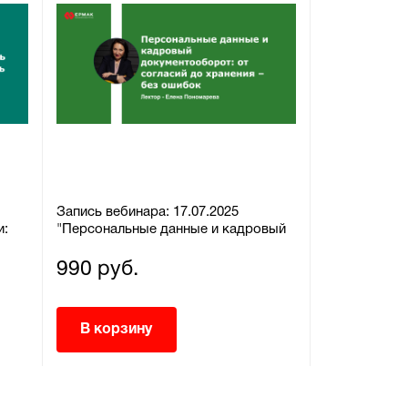
Запись вебинара: 17.07.2025
Запись вебин
и:
"Персональные данные и кадровый
"Нормируем
документооборот: от согласий до
контролем: о
хранения – без ошибок"
обойти"
990 руб.
990 руб.
В корзину
В корзи