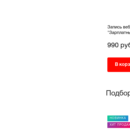
Запись вебинара: 03.07.2025
Запись веб
"Тонкости камеральной проверки:
"Зарплатны
к их
как защитить отчётность и не
бухгалтеру
попасть под выездную"
правилам 
990 руб.
990 ру
В корзину
В кор
Подбор
НОВИНКА
НОВИНКА
РЕКОМЕНДУЕМ
ХИТ ПРОДА