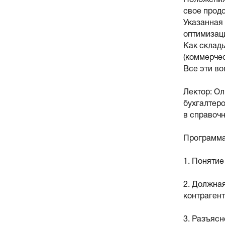
Положения
свое продо
Указанная
оптимизац
Как склады
(коммерчес
Все эти во
Лектор: О
бухгалтеро
в справочн
Программа
1. Поняти
2. Должная
контрагент
3. Разъяс