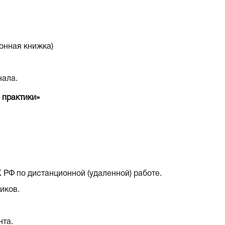
ронная книжка)
нала.
 практики»
 РФ по дистанционной (удаленной) работе.
иков.
нта.