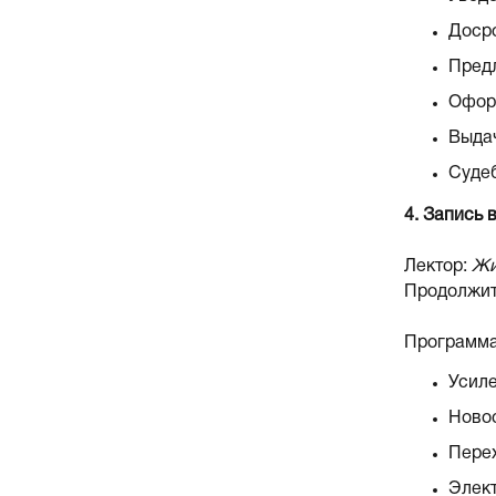
Досро
Пред
Оформ
Выдач
Судеб
4. Запись 
Лектор:
Жи
Продолжит
Программа
Усиле
Новос
Перех
Элект