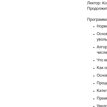
Лектор:
Ко
Продолжит
Программа
Норма
Основ
уволь
Алгор
числе
Что 
Как о
Осно
Проц
Катег
Преи
Уведо