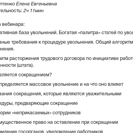
птенко Елена Евгеньевна
ельность:
2ч 11мин
 вебинара:
тивная база увольнений. Богатая «палитра» статей по ув
ные требования к процедуре увольнения. Общий алгоритм
нения.
итм расторжения трудового договора по инициативе рабо
нности (штата).
является сокращением?
пределяется массовое увольнение и на что оно влияет
вания сокращения, которые являются уважительными
едуры, предваряющие сокращение
ории «неприкасаемых» сотрудников
мущественное право на оставление при сокращении
мление госорганов, уведомление работников