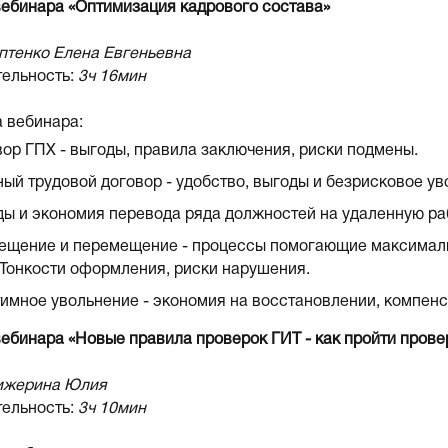
вебинара «Оптимизация кадрового состава»
птенко Елена Евгеньевна
ельность:
3ч 16мин
 вебинара:
ор ГПХ - выгоды, правила заключения, риски подмены.
ый трудовой договор - удобство, выгоды и безрисковое ув
ы и экономия перевода ряда должностей на удаленную ра
ещение и перемещение - процессы помогающие максималь
 Тонкости оформления, риски нарушения.
имное увольнение - экономия на восстановлении, компенс
вебинара «Новые правила проверок ГИТ - как пройти пров
жерина Юлия
ельность:
3ч 10мин