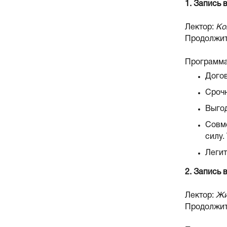
1. Запись 
Лектор:
Ко
Продолжит
Программа
Догов
Срочн
Выгод
Совм
силу.
Легит
2. Запись 
Лектор:
Жи
Продолжит