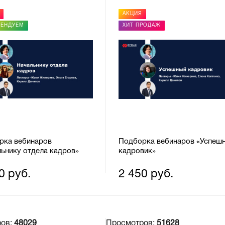
АКЦИЯ
МЕНДУЕМ
ХИТ ПРОДАЖ
рка вебинаров
Подборка вебинаров «Успеш
ьнику отдела кадров»
кадровик»
0 руб.
2 450 руб.
ров:
48029
Просмотров:
51628