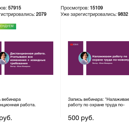
ров:
57915
Просмотров:
15109
гистрировались:
2079
Уже зарегистрировались:
9832
МЕНДУЕМ
ь вебинара
Запись вебинара: "Налажива
нционная работа.
работу по охране труда по-
аем все изменения +
новому"
ные требования"
руб.
500 руб.