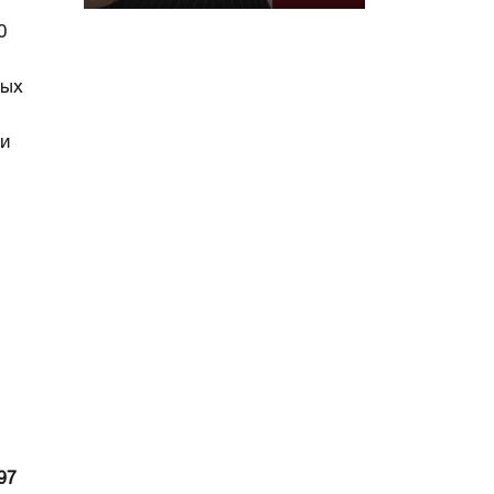
0
вых
 и
97