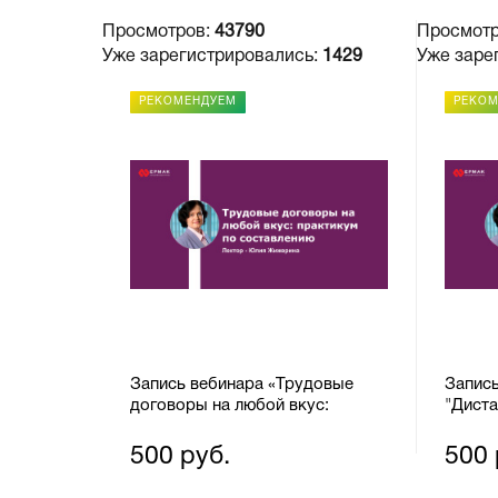
Просмотров:
43790
Просмот
Уже зарегистрировались:
1429
Уже заре
РЕКОМЕНДУЕМ
РЕКО
Запись вебинара «Трудовые
Запис
договоры на любой вкус:
"Диста
практикум по составлению»
Учитыв
ковид
500 руб.
500 