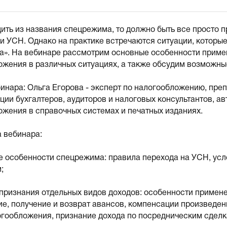
ить из названия спецрежима, то должно быть все просто п
и УСН. Однако на практике встречаются ситуации, которы
а». На вебинаре рассмотрим основные особенности приме
ожения в различных ситуациях, а также обсудим возможны
бинара: Ольга Егорова - эксперт по налогообложению, пр
ии бухгалтеров, аудиторов и налоговых консультантов, ав
ожения в справочных системах и печатных изданиях.
 вебинара:
е особенности спецрежима: правила перехода на УСН, ус
;
 признания отдельных видов доходов: особенности примен
е, получение и возврат авансов, компенсации произведенн
огообложения, признание дохода по посредническим сделк