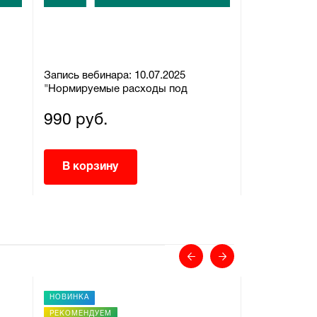
Запись вебинара: 10.07.2025
Запись вебин
"Нормируемые расходы под
"Персональн
ь
контролем: ошибки, риски и как их
документооб
обойти"
хранения – 
990 руб.
990 руб.
В корзину
В корзи
НОВИНКА
НОВИНКА
РЕКОМЕНДУЕМ
РЕКОМЕНДУЕ