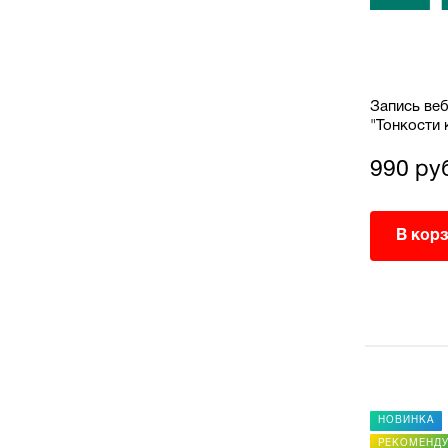
Запись вебинара: 17.07.2025
Запись веб
"Персональные данные и кадровый
"Тонкости 
к их
документооборот: от согласий до
как защити
хранения – без ошибок"
попасть п
990 руб.
990 ру
В корзину
В кор
НОВИНКА
НОВИНКА
РЕКОМЕНДУЕМ
РЕКОМЕНД