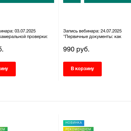
инара: 03.07.2025
Запись вебинара: 24.07.2025
камеральной проверки:
"Первичные документы: как
ть отчётность и не
оформлять правильно и защитит
од выездную"
расходы"
б.
990 руб.
зину
В корзину
НОВИНКА
УЕМ
РЕКОМЕНДУЕМ