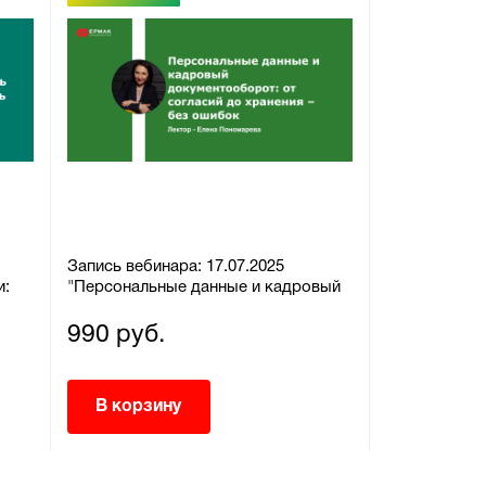
Запись вебинара: 17.07.2025
Запись вебин
и:
"Персональные данные и кадровый
"Нормируем
документооборот: от согласий до
контролем: о
хранения – без ошибок"
обойти"
990 руб.
990 руб.
В корзину
В корзи