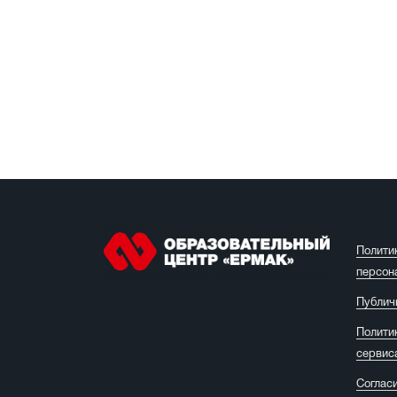
Полити
персон
Публич
Полити
сервис
Соглас