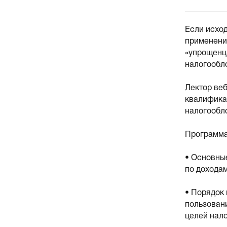
Если исход
применени
«упрощенц
налогообл
Лектор ве
квалификац
налогообл
Программа
• Основны
по доходам
• Порядок
пользовани
целей нал