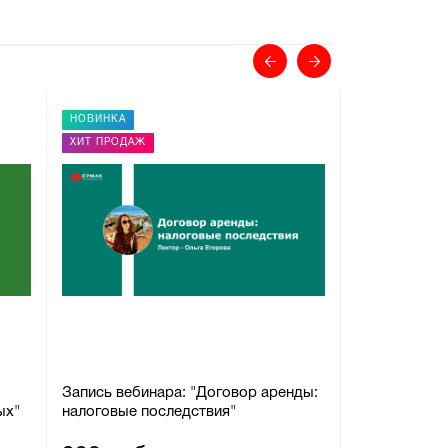
НОВИНКА
НОВИНКА
ХИТ ПРОДАЖ
РЕКОМЕНДУЕ
Запись вебинара: "Договор аренды:
Запись веби
ых"
налоговые последствия"
"Трудовой д