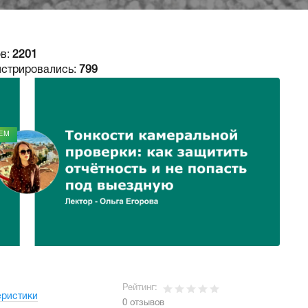
в:
2201
истрировались:
799
ЕМ
Рейтинг:
еристики
0 отзывов