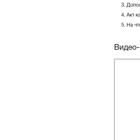
Допол
Акт к
На чт
Видео-