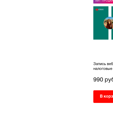
РЕКОМЕНДУЕМ
ХИТ ПРОДА
Запись вебинара: "Разбор
Запись веб
дных"
оснований и оформление
налоговые
прекращения трудового договора"
990 руб.
990 ру
В корзину
В кор