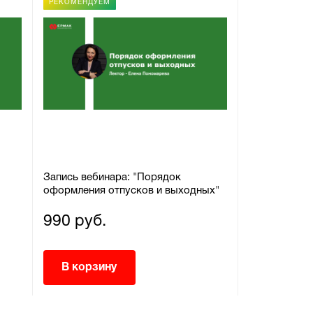
РЕКОМЕНДУЕМ
РЕКОМЕНДУЕ
Запись вебинара: "Порядок
Запись веби
оформления отпусков и выходных"
оснований и
прекращения
990 руб.
990 руб.
В корзину
В корзи