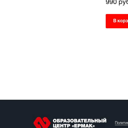
990 руб.
990 ру
В корзину
В кор
Полити